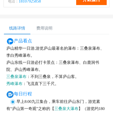
18107925858
电话：
线路详情
费用说明
产品看点
庐山精华一日游,游览庐山最著名的瀑布：三叠泉瀑布、
李白秀峰瀑布。
庐山东线一日游必打卡景点：三叠泉瀑布、白鹿洞书
院、庐山秀峰瀑布。
三叠泉瀑布
：不到三叠泉，不算庐山客。
秀峰瀑布
：飞流直下三千尺。
每日行程
早上8:00九江集合，乘车前往庐山东门，游览素
有“庐山第一奇观”之称的【
三叠泉大瀑布
】（游览约180