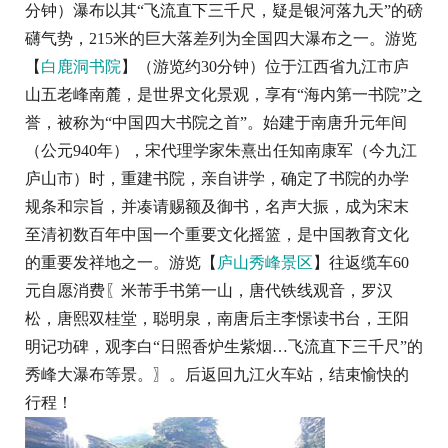
分钟）瀑布以其“飞流直下三千尺，疑是银河落九天”的磅
礴气势，215米的巨大落差列为全国四大瀑布之一。游览
【
白鹿洞书院
】（游览约30分钟）位于江西省九江市庐
山五老峰南麓，是世界文化景观，享有“海内第一书院”之
誉，被称为“中国四大书院之首”。始建于南唐升元年间
（公元940年），宋代理学家朱熹出任知南康军（今九江
庐山市）时，重建书院，亲自讲学，确定了书院的办学
规条和宗旨，并凑请赐额及御书，名声大振，成为宋末
至清初数百年中国一个重要文化摇篮，是中国教育文化
的重要发祥地之一。游览【
庐山秀峰景区
】往返缆车60
元自愿消费〖米芾手书第一山，唐代铁线观音，罗汉
松，唐熙双桂堂，聪明泉，南唐后主李憬读书台，王阳
明记功碑，观李白“日照香炉生紫烟…飞流直下三千尺”的
秀峰大瀑布等景。〗。后返回九江火车站，结束愉快的
行程！