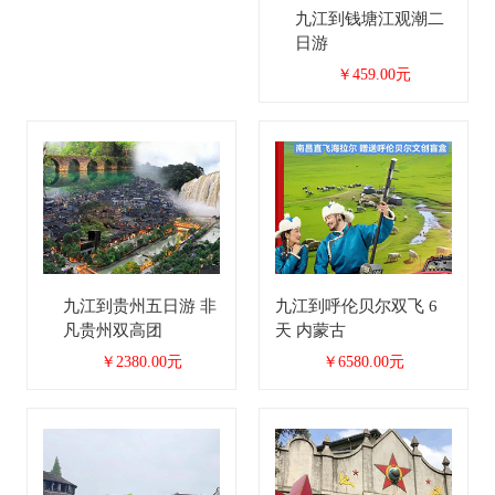
九江到钱塘江观潮二
日游
￥459.00元
九江到贵州五日游 非
九江到呼伦贝尔双飞 6
凡贵州双高团
天 内蒙古
￥2380.00元
￥6580.00元