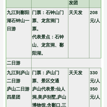
发团
九江到鄱阳
门票：石钟山门
天天发
208
湖石钟山一
票、龙宫洞门
元/人
日游
票。
代表景点：石钟
山、龙宫洞、鄱
阳湖。
二日游
九江到庐山
门票：庐山门
天天发
330
二日游
票、景区交通
元/人
庐山二日游
庐山代表景:仙人
350
四星团
洞,美庐别墅,庐山
元/人
博物馆,含鄱口,三