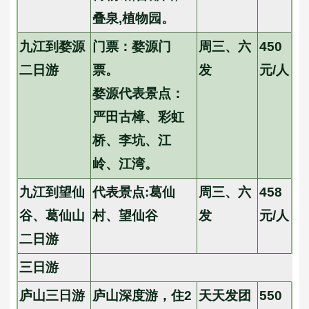
叠泉,植物园。
九江到婺源
门票：婺源门
周三、六
450
二日游
票。
发
元/人
婺源代表景点：
严田古樟、彩虹
桥、李坑、江
岭、江湾。
九江到望仙
代表景点:葛仙
周三、六
458
谷、葛仙山
村、望仙谷
发
元/人
二日游
三日游
庐山三日游
庐山深度游，住2
天天发团
550