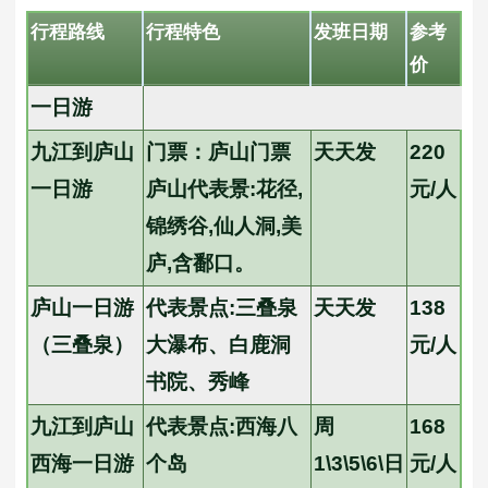
行程路线
行程特色
发班日期
参考
价
一日游
九江到庐山
门票：庐山门票
天天发
220
一日游
庐山代表景:花径,
元/人
锦绣谷,仙人洞,美
庐,含鄱口。
庐山一日游
代表景点:三叠泉
天天发
138
（三叠泉）
大瀑布、白鹿洞
元/人
书院、秀峰
九江到庐山
代表景点:西海八
周
168
西海一日游
个岛
1\3\5\6\日
元/人