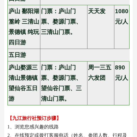
庐山 鄱阳湖
门票：庐山门
天天发
1080
篁岭 三清山
票、婺源门票、
元/人
景德镇 纯玩
三清山门票。
四日游
五日游
庐山婺源三
门票：庐山门
周一三五
890
清山景德镇
票、婺源门票、
六发团
元/人
望仙谷五日
望仙谷门票、三
游
清山门票。
【九江旅行社预订步骤】
1、浏览您感兴趣的线路
2、在线预定或拨打客服电话（姓名、参团人数、行程及