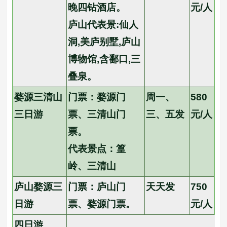
晚四钻酒店。
元/人
庐山代表景:仙人
洞,美庐别墅,庐山
博物馆,含鄱口,三
叠泉。
婺源三清山
门票：婺源门
周一、
580
三日游
票、三清山门
三、五发
元/人
票。
代表景点：篁
岭、三清山
庐山婺源三
门票：庐山门
天天发
750
日游
票、婺源门票。
元/人
四日游